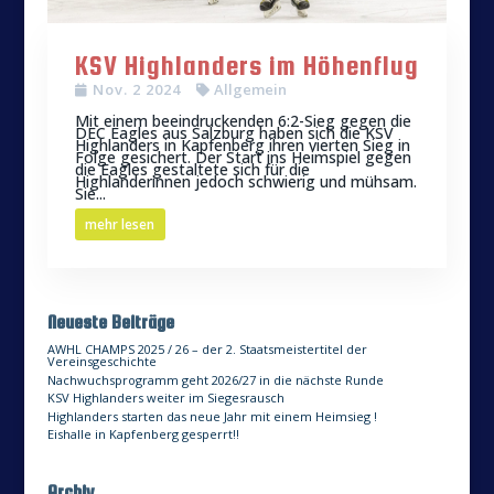
KSV Highlanders im Höhenflug
Nov. 2 2024
Allgemein
Mit einem beeindruckenden 6:2-Sieg gegen die
DEC Eagles aus Salzburg haben sich die KSV
Highlanders in Kapfenberg ihren vierten Sieg in
Folge gesichert. Der Start ins Heimspiel gegen
die Eagles gestaltete sich für die
Highlanderinnen jedoch schwierig und mühsam.
Sie...
mehr lesen
Neueste Beiträge
AWHL CHAMPS 2025 / 26 – der 2. Staatsmeistertitel der
Vereinsgeschichte
Nachwuchsprogramm geht 2026/27 in die nächste Runde
KSV Highlanders weiter im Siegesrausch
Highlanders starten das neue Jahr mit einem Heimsieg !
Eishalle in Kapfenberg gesperrt!!
Archiv