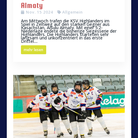
Almaty
Nov. 15 2024
Allgemein
Am Mittwoch trafen die KSV Highlanders im
Spiel in Zeltweg auf den starken Gegner aus
Kasachstan, Aisulu Almaty. Mit einer 5:2-
Niederlage endete die bisherige Siegesserie der
Highlanders. Die Highlanders starteten sehr
langsam und unkonzentriert in das erste
Drittel....
mehr lesen