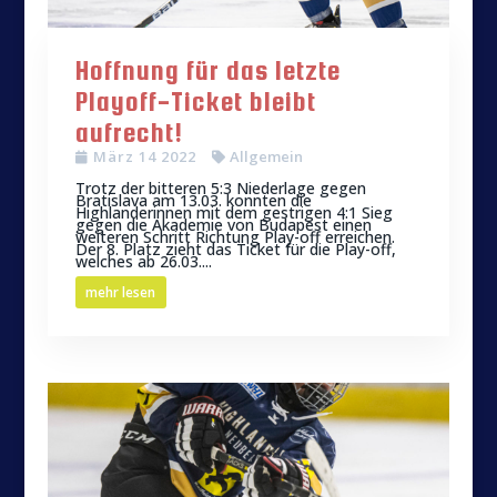
Hoffnung für das letzte
Playoff-Ticket bleibt
aufrecht!
März 14 2022
Allgemein
Trotz der bitteren 5:3 Niederlage gegen
Bratislava am 13.03. konnten die
Highlanderinnen mit dem gestrigen 4:1 Sieg
gegen die Akademie von Budapest einen
weiteren Schritt Richtung Play-off erreichen.
Der 8. Platz zieht das Ticket für die Play-off,
welches ab 26.03....
mehr lesen