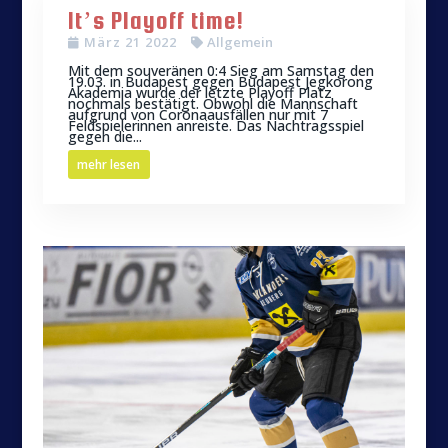
It’s Playoff time!
März 21 2022
Allgemein
Mit dem souveränen 0:4 Sieg am Samstag den
19.03. in Budapest gegen Budapest Jegkorong
Akademia wurde der letzte Playoff Platz
nochmals bestätigt. Obwohl die Mannschaft
aufgrund von Coronaausfällen nur mit 7
Feldspielerinnen anreiste. Das Nachtragsspiel
gegen die...
mehr lesen