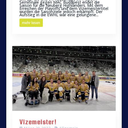
Semifinale gegen MAC Budapest endet die
Saison für die Neuberg Highlanders. Mit dem
Erreichen der Playoffs und dem Vizemeistertitel
wurden die Saisonziele jedoch erkämpft. Der
Aufstieg in die EWHL war eine gelungene...
mehr lesen
Vizemeister!
März 21 2022
Allgemein