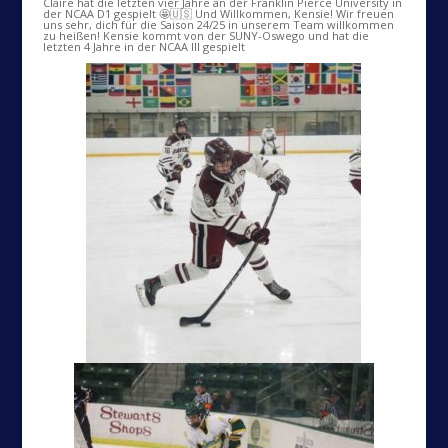
Claire hat die letzten vier Jahre an der Franklin Pierce University in
der NCAA D1 gespielt 🤩🇺🇸 Und Willkommen, Kensie! Wir freuen
uns sehr, dich für die Saison 24/25 in unserem Team willkommen
zu heißen! Kensie kommt von der SUNY-Oswego und hat die
letzten 4 Jahre in der NCAA III gespielt