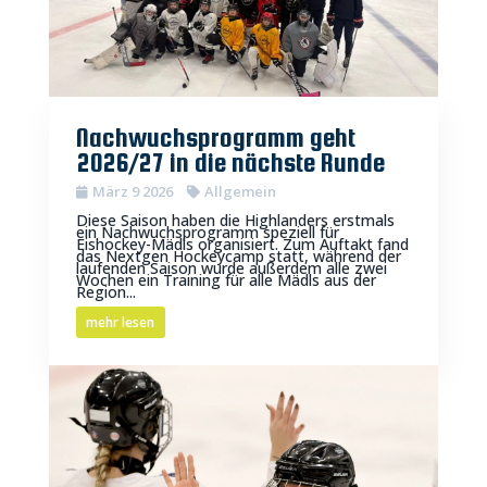
Nachwuchsprogramm geht
2026/27 in die nächste Runde
März 9 2026
Allgemein
Diese Saison haben die Highlanders erstmals
ein Nachwuchsprogramm speziell für
Eishockey-Mädls organisiert. Zum Auftakt fand
das Nextgen Hockeycamp statt, während der
laufenden Saison wurde außerdem alle zwei
Wochen ein Training für alle Mädls aus der
Region...
mehr lesen