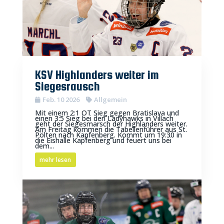
KSV Highlanders weiter im
Siegesrausch
Feb. 10 2026
Allgemein
Mit einem 2:1 OT Sieg gegen Bratislava und
einen 3:5 Sieg bei den Ladyhawks in Villach
geht der Siegesmarsch der Highlanders weiter.
Am Freitag kommen die Tabellenführer aus St.
Pölten nach Kapfenberg. Kommt um 19:30 in
die Eishalle Kapfenberg und feuert uns bei
dem...
mehr lesen