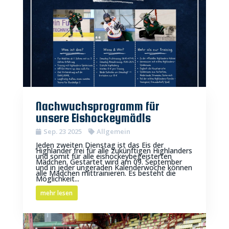
Nachwuchsprogramm für
unsere Eishockeymädls
Sep. 23 2025
Allgemein
Jeden zweiten Dienstag ist das Eis der
Highlander frei für alle zukünftigen Highlanders
und somit für alle eishockeybegeisterten
Mädchen. Gestartet wird am 09. September
und in jeder ungeraden Kalenderwoche können
alle Mädchen mittrainieren. Es besteht die
Möglichkeit...
mehr lesen