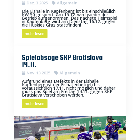
Dez. 3 2025
Allgemein
Die Eishalle in Kapfenberg ist bis einschließlich
KW 50 gesperrt. Am 15.12. wird wieder der
Betrieb aufgenommen. Das nächste Heimspiel
in Kapfenberg wird am Dienstag 16.12. gegen
die Huskies Graz stattfinden!
mehr lesen
Spielabsage SKP Bratislava
14.11.
Nov. 13 2025
Allgemein
Aufgrund eines Defekts in der Eishalle
Kapfenberg ist der Eishallenbetrieb bis
voraussichtlich 17.11. nicht möglich und daher
muss das Spiel am Freitag 14.11. gegen SKP
Bratislava verschoben werden.
mehr lesen