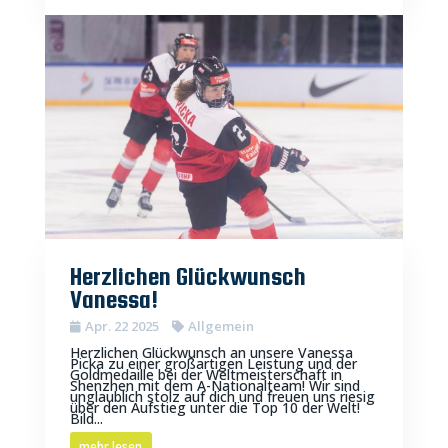
Herzlichen Glückwunsch
Vanessa!
Apr. 22 2025
Allgemein
Herzlichen Glückwunsch an unsere Vanessa
Picka zu einer großartigen Leistung und der
Goldmedaille bei der Weltmeisterschaft in
Shenzhen mit dem A-Nationalteam! Wir sind
unglaublich stolz auf dich und freuen uns riesig
über den Aufstieg unter die Top 10 der Welt!
Bild...
mehr lesen