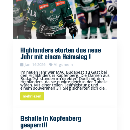
Highlanders starten das neue
Jahr mit einem Heimsieg !
Jan. 16 2026
Allgemein
Im neuen Jahr war MAC Budapest zu Gast bei
den Highlanders in Kapfenberg. Die Damen aus
Budapest standen im direkten Duell mit den
Highlanders, da sie punktegleich in der Tabelle
waren. Mit einer tollen Teamleistung und
einem souveränen 3:1 Sieg sicherten sich die...
mehr lesen
Eishalle in Kapfenberg
gesperrt!!