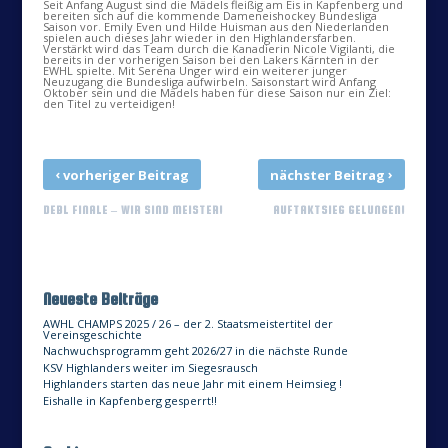
Seit Anfang August sind die Mädels fleißig am Eis in Kapfenberg und
bereiten sich auf die kommende Dameneishockey Bundesliga
Saison vor. Emily Even und Hilde Huisman aus den Niederlanden
spielen auch dieses Jahr wieder in den Highlandersfarben.
Verstärkt wird das Team durch die Kanadierin Nicole Vigilanti, die
bereits in der vorherigen Saison bei den Lakers Kärnten in der
EWHL spielte. Mit Serena Unger wird ein weiterer junger
Neuzugang die Bundesliga aufwirbeln. Saisonstart wird Anfang
Oktober sein und die Mädels haben für diese Saison nur ein Ziel:
den Titel zu verteidigen!
‹
›
vorheriger Beitrag
nächster Beitrag
DEBL FINALE – WIR SIND MEISTER!
AUFTAKTSIEG GELUNGEN!
Neueste Beiträge
AWHL CHAMPS 2025 / 26 – der 2. Staatsmeistertitel der
Vereinsgeschichte
Nachwuchsprogramm geht 2026/27 in die nächste Runde
KSV Highlanders weiter im Siegesrausch
Highlanders starten das neue Jahr mit einem Heimsieg !
Eishalle in Kapfenberg gesperrt!!