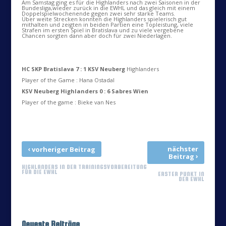
Am Samstag ging es für die Highlanders nach zwei Saisonen in der
Bundesliga,wieder zurück in die EWHL und das gleich mit einem
Doppelspielwochenende gegen zwei sehr starke Teams.
Über weite Strecken konnten die Highlanders spielerisch gut
mithalten und zeigten in beiden Partien eine Topleistung, viele
Strafen im ersten Spiel in Bratislava und zu viele vergebene
Chancen sorgten dann aber doch für zwei Niederlagen.
HC SKP Bratislava 7 : 1 KSV Neuberg
Highlanders
Player of the Game : Hana Ostadal
KSV Neuberg Highlanders 0 : 6 Sabres Wien
Player of the game : Bieke van Nes
‹
nächster
vorheriger Beitrag
›
Beitrag
HIGHLANDERS IN DER TRAININGSVORBEREITUNG
FÜR DIE EWHL
ERSTER PUNKT IN
DER EWHL
Neueste Beiträge