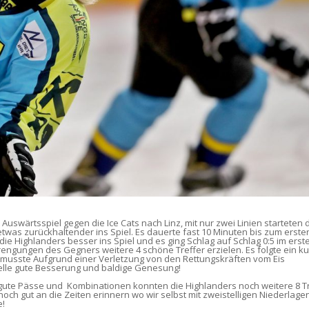
Auswärtsspiel gegen die Ice Cats nach Linz, mit nur zwei Linien starteten 
s zurückhaltender ins Spiel. Es dauerte fast 10 Minuten bis zum erste
ie Highlanders besser ins Spiel und es ging Schlag auf Schlag 0:5 im erst
nstrengungen des Gegners weitere 4 schöne Treffer erzielen. Es folgte ein k
r musste Aufgrund einer Verletzung von den Rettungskräften vom Eis
telle gute Besserung und baldige Genesung!
 gute Pässe und Kombinationen konnten die Highlanders noch weitere 8 T
noch gut an die Zeiten erinnern wo wir selbst mit zweistelligen Niederlag
e!