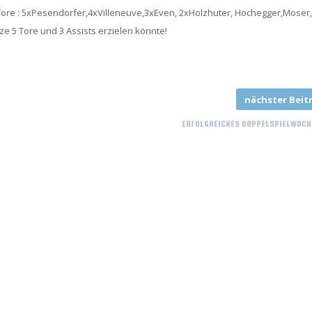
8) Tore : 5xPesendorfer,4xVilleneuve,3xEven, 2xHolzhuter, Hochegger,Moser,
ze 5 Tore und 3 Assists erzielen könnte!
nächster Beit
ERFOLGREICHES DOPPELSPIELWOCH