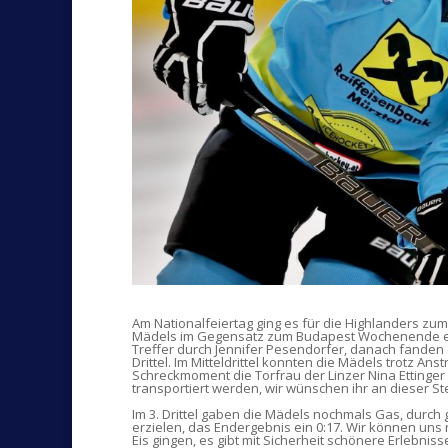
Am Nationalfeiertag ging es für die Highlanders zum 
Mädels im Gegensatz zum Budapest Wochenende etwa
Treffer durch Jennifer Pesendorfer, danach fanden d
Drittel. Im Mitteldrittel konnten die Mädels trotz A
Schreckmoment die Torfrau der Linzer Nina Ettinge
transportiert werden, wir wünschen ihr an dieser S
Im 3. Drittel gaben die Mädels nochmals Gas, durch
erzielen, das Endergebnis ein 0:17. Wir können uns 
Eis gingen, es gibt mit Sicherheit schönere Erlebniss