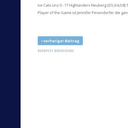
Ice Cats Linz 0 : 17 Highlanders Neuberg (0:5,0:4,0:
Player of the Game ist Jennifer Pesendorfer die gan
‹
vorheriger Beitrag
BUDAPEST WOCHENENDE